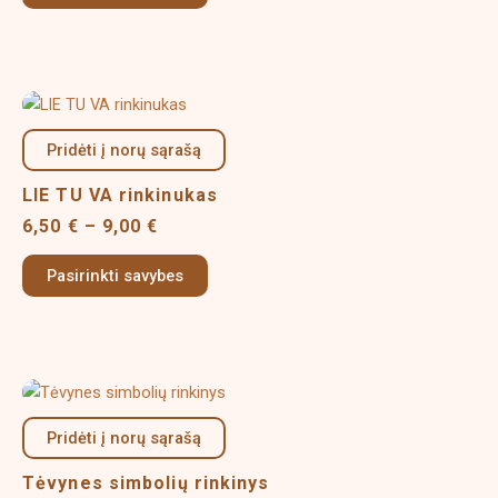
may
be
chosen
on
Price
This
the
range:
product
product
6,50 €
Pridėti į norų sąrašą
has
page
through
multiple
9,00 €
LIE TU VA rinkinukas
variants.
6,50
€
–
9,00
€
The
options
Pasirinkti savybes
may
be
chosen
on
Price
This
the
range:
product
product
13,50 €
Pridėti į norų sąrašą
has
page
through
multiple
18,50 €
Tėvynes simbolių rinkinys
variants.