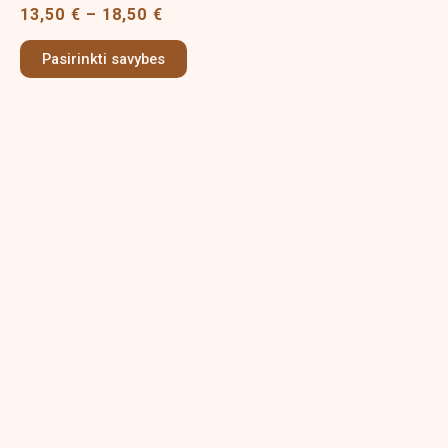
13,50
€
–
18,50
€
The
options
Pasirinkti savybes
may
be
chosen
on
the
product
page