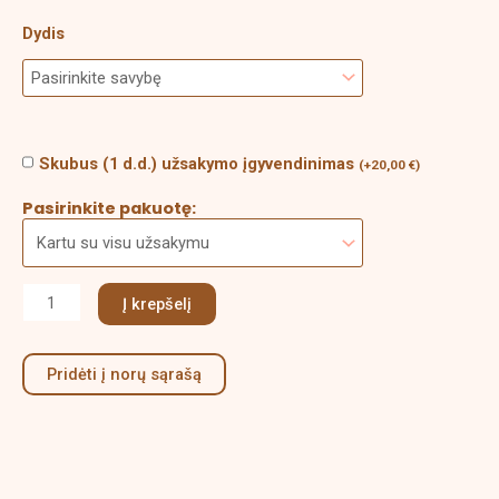
Dydis
Skubus (1 d.d.) užsakymo įgyvendinimas
(
+
20,00
€
)
Pasirinkite pakuotę:
Į krepšelį
Pridėti į norų sąrašą
Aprašymas