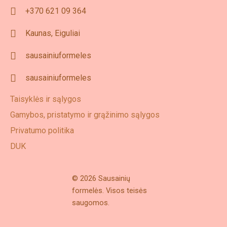
+370 621 09 364
Kaunas, Eiguliai
sausainiuformeles
sausainiuformeles
Taisyklės ir sąlygos
Gamybos, pristatymo ir grąžinimo sąlygos
Privatumo politika
DUK
© 2026 Sausainių
formelės. Visos teisės
saugomos.