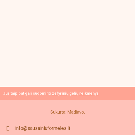
Jus taip pat gali sudominti
zefyrinių gėlių reikmenys
Sukurta: Madiavo.
info@sausainiuformeles.lt