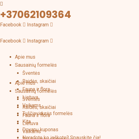
Pereiti
+37062109364
prie
turinio
Facebook
Instagram
Facebook
Instagram
Apie mus
Sausainių formelės
Šventės
Raidės, skaičiai
Apie mus
Fauna ir flora
Sausainių formelės
Lietuva
Šventės
Vaikams
Raidės, skaičiai
Tuščiavidurės formelės
Fauna ir flora
Kita
Lietuva
Dovanų kuponas
Vaikams
Neradote ko ieškote? Spauskite čia!