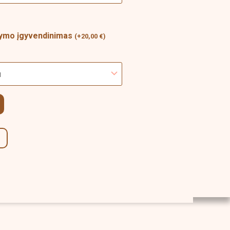
akymo įgyvendinimas
(
+
20,00
€
)