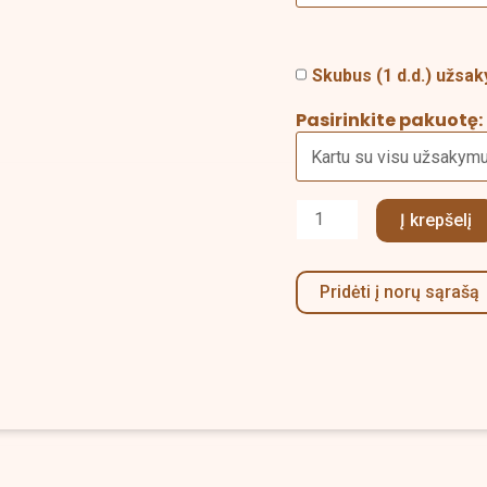
Skubus (1 d.d.) užs
Pasirinkite pakuotę:
Į krepšelį
Pridėti į norų sąrašą