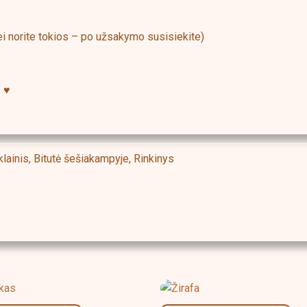
jei norite tokios – po užsakymo susisiekite)
 ♥️
klainis, Bitutė šešiakampyje, Rinkinys
Price
Price
This
This
range:
range:
product
produ