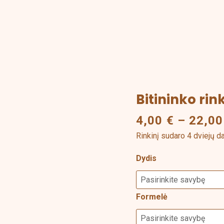
Bitininko rin
produkto
kiekis:
4,00
€
–
22,0
Bitininko
Rinkinį sudaro 4 dviejų d
rinkinys
Dydis
Formelė