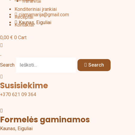
Trafaretai
Konditeriniai įrankiai
ciamamarija@gmail.com
Receptai
Kaunas, Eiguliai
Kontaktai
0,00
€
0
Cart
Search
Search
Susisiekime
+370 621 09 364
Formelės gaminamos
Kaunas, Eiguliai