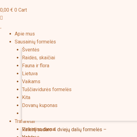
0,00
€
0
Cart
Apie mus
Sausainių formelės
Šventės
Raidės, skaičiai
Fauna ir flora
Lietuva
Vaikams
Tuščiavidurės formelės
Kita
Dovanų kuponas
Neradote ko ieškote? Spauskite čia!
Aprašymas
Papildoma informacija
Trafaretai
Valentino diena
Rinkinį sudaro 4 dviejų dalių formelės –