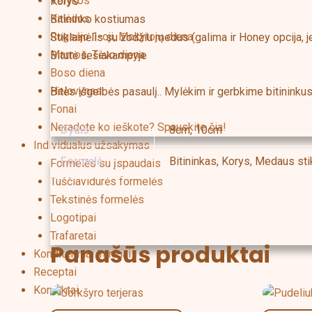
Velykos
Korys
Kalėdos
Bitininko kostiumas
Rugsėjo 1-oji, Mokytojų diena
Stiklainėlis su žodžiu medus (galima ir Honey opcija, 
Mamos, Tėvo diena
Bitutė šešiakampyje
Boso diena
Helovynas
Bitės išgelbės pasaulį.. Mylėkim ir gerbkime bitininkus
Fonai
Neradote ko ieškote? Spauskite čia!
Dydis
8cm, 10cm
Individualus užsakymas
Formelė
Bitininkas, Korys, Medaus sti
Formelės su įspaudais
Tuščiavidurės formelės
Tekstinės formelės
Logotipai
Trafaretai
Panašūs produktai
Konditeriniai įrankiai
Receptai
Kontaktai
Price
This
range:
product