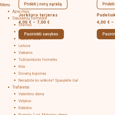
4,00 €
Pridėti į norų sąrašą
Pridėti
Menu
has
through
Apie mus
7,00 €
multiple
Jorkšyro terjeras
Pudeliu
Sausainių formelės
variants.
4,00
€
–
7,00
€
4,00
€
–
Šventės
The
Raidės, skaičiai
options
Pasirinkti savybes
Pasiri
Fauna ir flora
may
Lietuva
be
chosen
Vaikams
on
Tuščiavidurės formelės
the
Kita
product
Dovanų kuponas
page
Neradote ko ieškote? Spauskite čia!
Trafaretai
Valentino diena
Velykos
Kalėdos
Rugsėjo 1-oji, Mokytojų diena