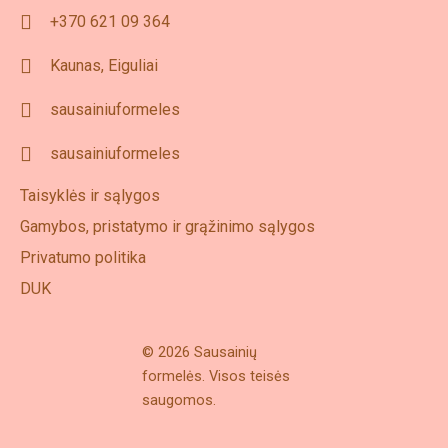
+370 621 09 364
Kaunas, Eiguliai
sausainiuformeles
sausainiuformeles
Taisyklės ir sąlygos
Gamybos, pristatymo ir grąžinimo sąlygos
Privatumo politika
DUK
© 2026 Sausainių
formelės. Visos teisės
saugomos.