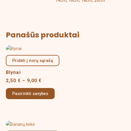
14cm, 16cm, 18cm, 20cm
Panašūs produktai
Price
This
range:
product
2,50 €
Pridėti į norų sąrašą
has
through
multiple
9,00 €
Blynai
variants.
2,50
€
–
9,00
€
The
options
Pasirinkti savybes
may
be
chosen
on
Price
This
the
range:
product