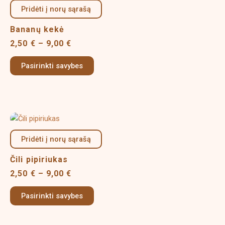
product
2,50 €
Pridėti į norų sąrašą
has
page
through
multiple
9,00 €
Bananų kekė
variants.
2,50
€
–
9,00
€
The
options
Pasirinkti savybes
may
be
chosen
on
Price
This
the
range:
product
product
2,50 €
Pridėti į norų sąrašą
has
page
through
multiple
9,00 €
Čili pipiriukas
variants.
2,50
€
–
9,00
€
The
options
Pasirinkti savybes
may
be