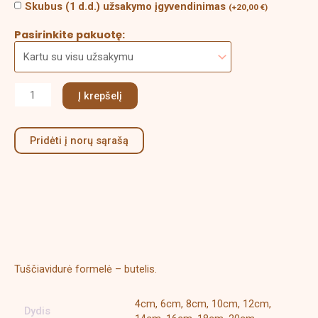
Skubus (1 d.d.) užsakymo įgyvendinimas
(
+
20,00
€
)
Pasirinkite pakuotę:
Į krepšelį
Pridėti į norų sąrašą
Aprašymas
Papildoma informacija
Tuščiavidurė formelė – butelis.
4cm, 6cm, 8cm, 10cm, 12cm,
Dydis