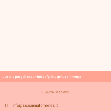
Jus taip pat gali sudominti
zefyrinių gėlių reikmenys
Sukurta: Madiavo.
info@sausainiuformeles.lt