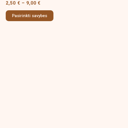
2,50
€
–
9,00
€
The
options
Pasirinkti savybes
may
be
chosen
on
the
product
page