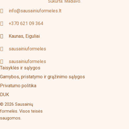
Sukurta: Madiavo.
info@sausainiuformeles.lt
+370 621 09 364
Kaunas, Eiguliai
sausainiuformeles
sausainiuformeles
Taisyklės ir sąlygos
Gamybos, pristatymo ir grąžinimo sąlygos
Privatumo politika
DUK
© 2026 Sausainių
formelės. Visos teisės
saugomos.