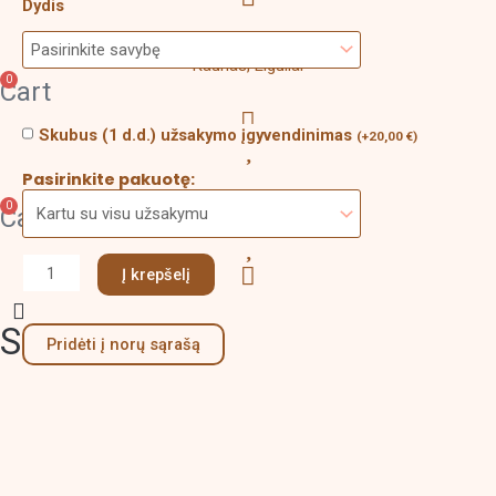
Dydis
Formelės gaminamos
Kaunas, Eiguliai
0
Cart
Skubus (1 d.d.) užsakymo įgyvendinimas
(
+
20,00
€
)
Pasirinkite pakuotę:
Menu
0
Cart
Į krepšelį
Search
Pridėti į norų sąrašą
Aprašymas
Papildoma informacija