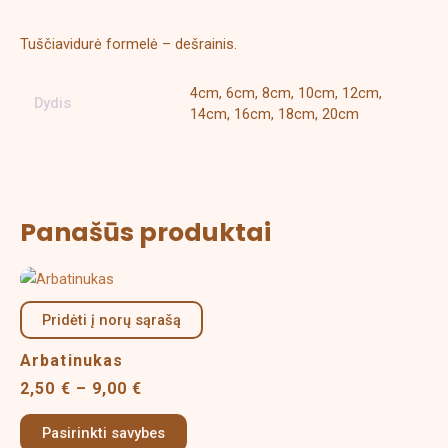
Tuščiavidurė formelė – dešrainis.
4cm, 6cm, 8cm, 10cm, 12cm,
Dydis
14cm, 16cm, 18cm, 20cm
Panašūs produktai
Price
This
range:
product
2,50 €
Pridėti į norų sąrašą
has
through
multiple
9,00 €
Arbatinukas
variants.
2,50
€
–
9,00
€
The
options
Pasirinkti savybes
may