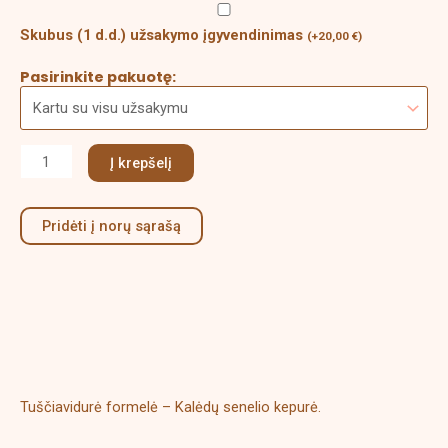
Skubus (1 d.d.) užsakymo įgyvendinimas
(
+
20,00
€
)
Pasirinkite pakuotę:
Į krepšelį
Pridėti į norų sąrašą
Aprašymas
Papildoma informacija
Tuščiavidurė formelė – Kalėdų senelio kepurė.