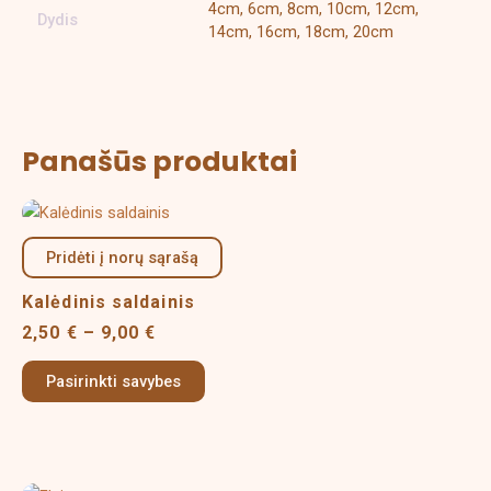
4cm, 6cm, 8cm, 10cm, 12cm,
Dydis
14cm, 16cm, 18cm, 20cm
Panašūs produktai
Price
This
range:
product
2,50 €
Pridėti į norų sąrašą
has
through
multiple
9,00 €
Kalėdinis saldainis
variants.
2,50
€
–
9,00
€
The
options
Pasirinkti savybes
may
be
chosen
on