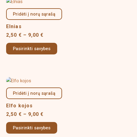
Price
This
the
range:
product
product
2,50 €
Pridėti į norų sąrašą
has
page
through
multiple
9,00 €
Elnias
variants.
2,50
€
–
9,00
€
The
options
Pasirinkti savybes
may
be
chosen
on
Price
This
the
range:
product
product
2,50 €
Pridėti į norų sąrašą
has
page
through
multiple
9,00 €
Elfo kojos
variants.
2,50
€
–
9,00
€
The
options
Pasirinkti savybes
may