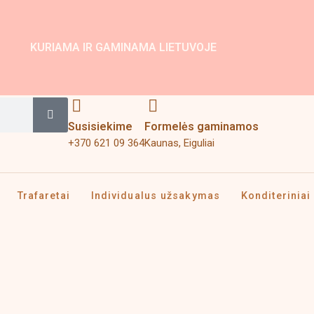
KURIAMA IR GAMINAMA LIETUVOJE
Search
Susisiekime
Formelės gaminamos
+370 621 09 364
Kaunas, Eiguliai
Trafaretai
Individualus užsakymas
Konditeriniai 