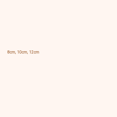
8cm, 10cm, 12cm
s
duct
tiple
ants.