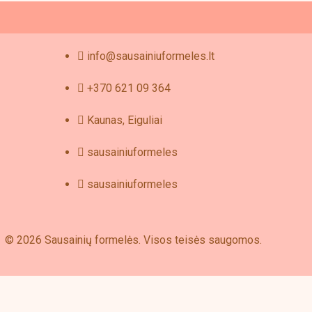
duct
e
info@sausainiuformeles.lt
+370 621 09 364
Kaunas, Eiguliai
sausainiuformeles
sausainiuformeles
© 2026 Sausainių formelės. Visos teisės saugomos.