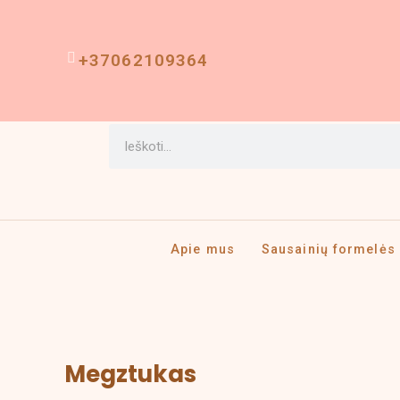
Pereiti
prie
turinio
+37062109364
Search
Apie mus
Sausainių formelės
Price
produkto
Megztukas
range:
kiekis:
3,00 €
Megztukas