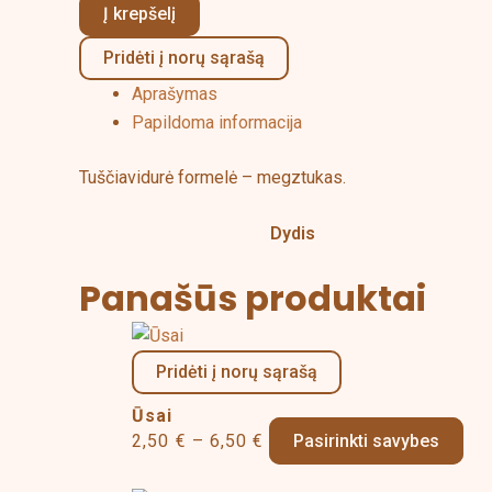
Į krepšelį
Pridėti į norų sąrašą
Aprašymas
Papildoma informacija
Tuščiavidurė formelė – megztukas.
Dydis
Panašūs produktai
Price
Thi
range:
pro
Pridėti į norų sąrašą
2,50 €
has
Ūsai
through
mul
2,50
€
–
6,50
€
Pasirinkti savybes
6,50 €
vari
The