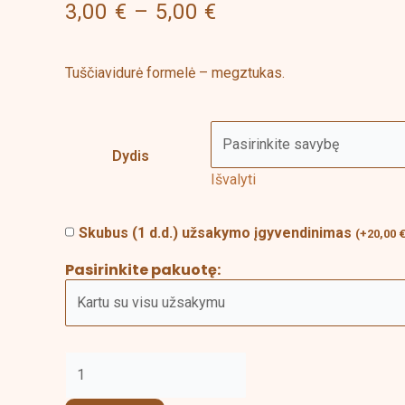
3,00
€
–
5,00
€
through
5,00 €
Tuščiavidurė formelė – megztukas.
Dydis
Išvalyti
Skubus (1 d.d.) užsakymo įgyvendinimas
(
+
20,00
Pasirinkite pakuotę: