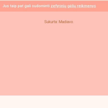
Jus taip pat gali sudominti
zefyrinių gėlių reikmenys
pro
pag
Sukurta: Madiavo.