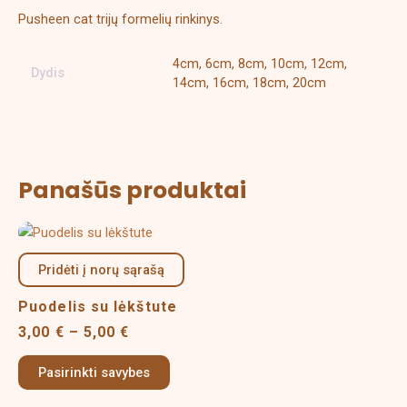
Pusheen cat trijų formelių rinkinys.
4cm, 6cm, 8cm, 10cm, 12cm,
Dydis
14cm, 16cm, 18cm, 20cm
Panašūs produktai
Price
This
range:
product
3,00 €
Pridėti į norų sąrašą
has
through
multiple
5,00 €
Puodelis su lėkštute
variants.
3,00
€
–
5,00
€
The
options
Pasirinkti savybes
may
be