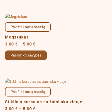
chosen
on
Price
This
the
range:
product
product
3,00 €
Pridėti į norų sąrašą
has
page
through
multiple
5,00 €
Megztukas
variants.
3,00
€
–
5,00
€
The
options
Pasirinkti savybes
may
be
chosen
on
Price
This
the
range:
product
product
3,00 €
Pridėti į norų sąrašą
has
page
through
multiple
5,00 €
Stiklinis burbulas su žaisliuku viduje
variants.
3,00
€
–
5,00
€
The