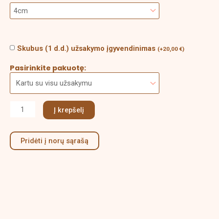
Skubus (1 d.d.) užsakymo įgyvendinimas
(
+
20,00
€
)
Pasirinkite pakuotę:
Į krepšelį
Pridėti į norų sąrašą
Aprašymas
Papildoma informacija