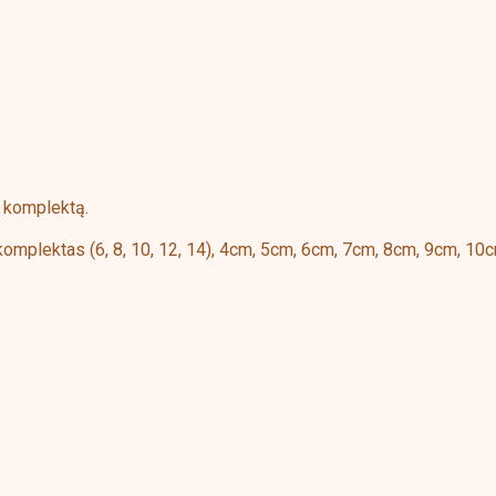
ų komplektą.
komplektas (6, 8, 10, 12, 14), 4cm, 5cm, 6cm, 7cm, 8cm, 9cm, 1
is
oduct
s
ltiple