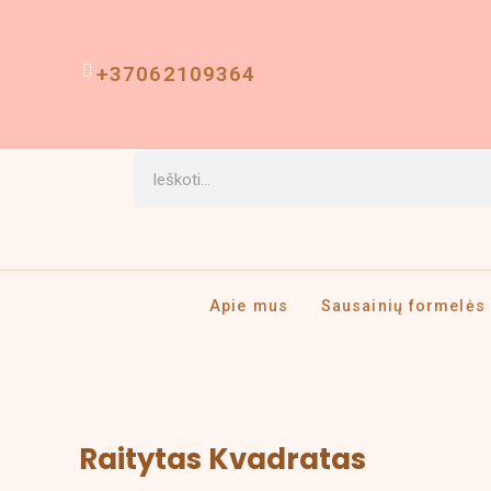
Pereiti
prie
turinio
+37062109364
Search
Apie mus
Sausainių formelės
Price
produkto
Raitytas Kvadratas
range:
kiekis:
2,00 €
Raitytas