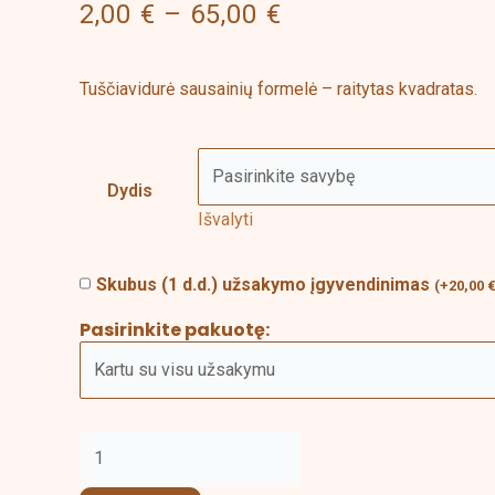
2,00
€
–
65,00
€
through
Kvadratas
65,00 €
Tuščiavidurė sausainių formelė – raitytas kvadratas.
Dydis
Išvalyti
Skubus (1 d.d.) užsakymo įgyvendinimas
(
+
20,00
Pasirinkite pakuotę: