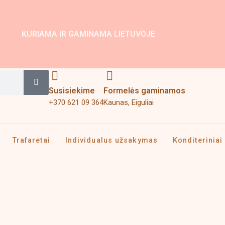
KURIAMA IR GAMINAMA LIETUVOJE
Search
Susisiekime
Formelės gaminamos
+370 621 09 364
Kaunas, Eiguliai
Trafaretai
Individualus užsakymas
Konditeriniai 