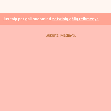
on
th
Jus taip pat gali sudominti
zefyrinių gėlių reikmenys
pr
p
Sukurta: Madiavo.