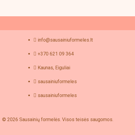
e
oduct
age
info@sausainiuformeles.lt
+370 621 09 364
Kaunas, Eiguliai
sausainiuformeles
sausainiuformeles
© 2026 Sausainių formelės. Visos teisės saugomos.