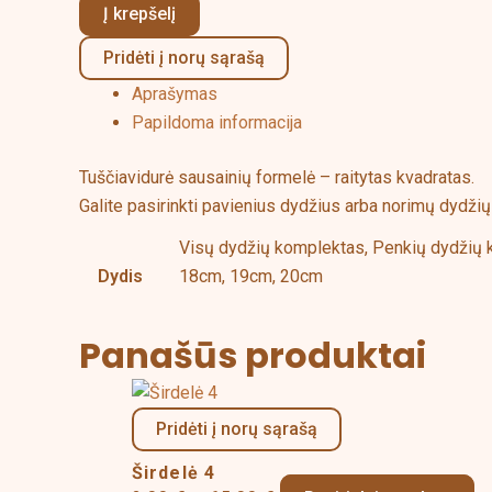
Į krepšelį
Pridėti į norų sąrašą
Aprašymas
Papildoma informacija
Tuščiavidurė sausainių formelė – raitytas kvadratas.
Galite pasirinkti pavienius dydžius arba norimų dydži
Visų dydžių komplektas, Penkių dydžių 
Dydis
18cm, 19cm, 20cm
Panašūs produktai
Price
Th
range:
pr
Pridėti į norų sąrašą
2,00 €
ha
Širdelė 4
through
mu