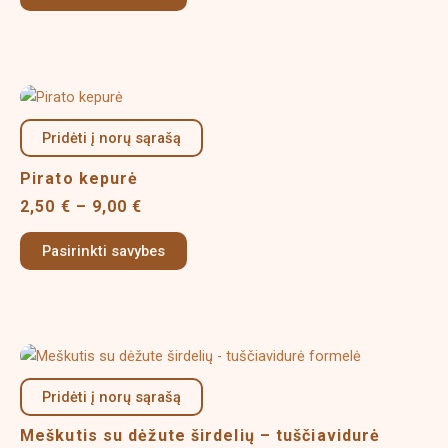
may
be
chosen
on
Price
This
the
range:
product
product
2,50 €
Pridėti į norų sąrašą
has
page
through
multiple
9,00 €
Pirato kepurė
variants.
2,50
€
–
9,00
€
The
options
Pasirinkti savybes
may
be
chosen
on
Price
This
the
range:
product
product
3,00 €
Pridėti į norų sąrašą
has
page
through
multiple
5,00 €
Meškutis su dėžute širdelių – tuščiavidurė