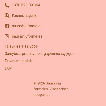
+370 621 09 364
Kaunas, Eiguliai
sausainiuformeles
sausainiuformeles
Taisyklės ir sąlygos
Gamybos, pristatymo ir grąžinimo sąlygos
Privatumo politika
DUK
© 2026 Sausainių
formelės. Visos teisės
saugomos.