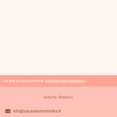
Jus taip pat gali sudominti
zefyrinių gėlių reikmenys
Sukurta: Madiavo.
info@sausainiuformeles.lt