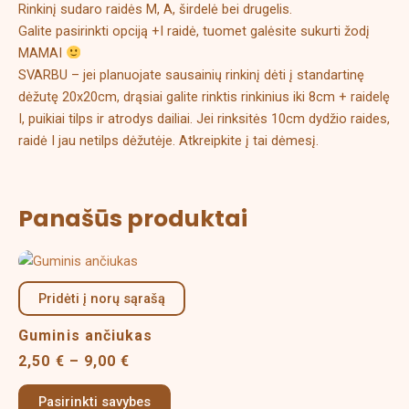
Rinkinį sudaro raidės M, A, širdelė bei drugelis.
Galite pasirinkti opciją +I raidė, tuomet galėsite sukurti žodį
MAMAI
SVARBU – jei planuojate sausainių rinkinį dėti į standartinę
dėžutę 20x20cm, drąsiai galite rinktis rinkinius iki 8cm + raidelę
I, puikiai tilps ir atrodys dailiai. Jei rinksitės 10cm dydžio raides,
raidė I jau netilps dėžutėje. Atkreipkite į tai dėmesį.
Panašūs produktai
Price
This
range:
product
2,50 €
Pridėti į norų sąrašą
has
through
multiple
9,00 €
Guminis ančiukas
variants.
2,50
€
–
9,00
€
The
options
Pasirinkti savybes