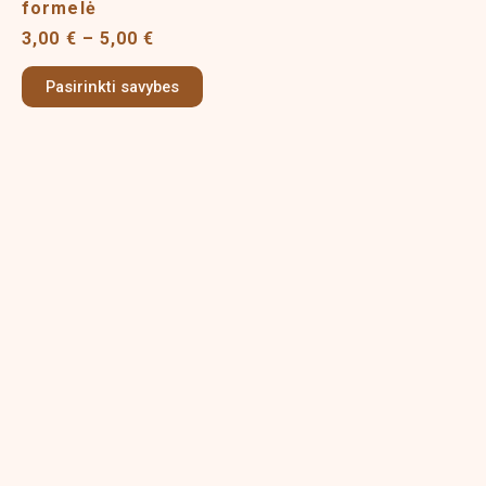
variants.
formelė
The
3,00
€
–
5,00
€
options
may
Pasirinkti savybes
be
chosen
on
the
product
page