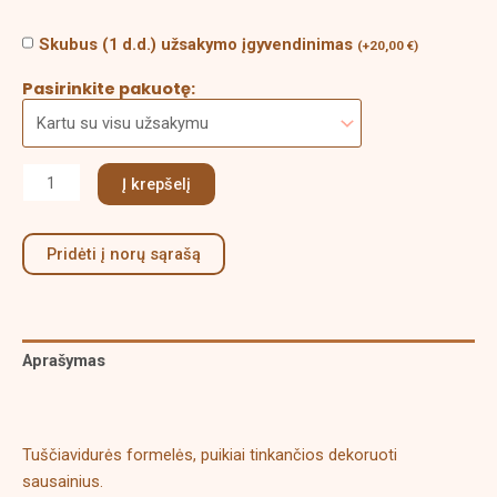
Skubus (1 d.d.) užsakymo įgyvendinimas
(
+
20,00
€
)
Pasirinkite pakuotę:
Į krepšelį
Pridėti į norų sąrašą
Aprašymas
Papildoma informacija
Tuščiavidurės formelės, puikiai tinkančios dekoruoti
sausainius.