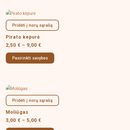
chosen
on
Price
This
the
range:
product
product
2,50 €
Pridėti į norų sąrašą
has
page
through
multiple
9,00 €
Pirato kepurė
variants.
2,50
€
–
9,00
€
The
options
Pasirinkti savybes
may
be
chosen
on
Price
This
the
range:
product
product
3,00 €
Pridėti į norų sąrašą
has
page
through
multiple
5,00 €
Moliūgas
variants.
3,00
€
–
5,00
€
The
options