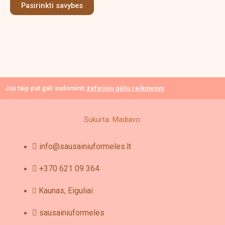
Pasirinkti savybes
may
be
chosen
on
the
product
page
Jus taip pat gali sudominti
zefyrinių gėlių reikmenys
Sukurta: Madiavo.
info@sausainiuformeles.lt
+370 621 09 364
Kaunas, Eiguliai
sausainiuformeles