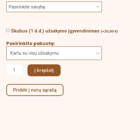
Skubus (1 d.d.) užsakymo įgyvendinimas
(
+
20,00
€
)
Pasirinkite pakuotę:
Į krepšelį
Pridėti į norų sąrašą
Aprašymas
Papildoma informacija