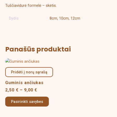
Tuščiavidurė formelė – skėtis.
Dydis
8cm, 10cm, 12cm
Panašūs produktai
Price
This
range:
product
2,50 €
Pridėti į norų sąrašą
has
through
multiple
9,00 €
Guminis ančiukas
variants.
2,50
€
–
9,00
€
The
options
Pasirinkti savybes
may
be