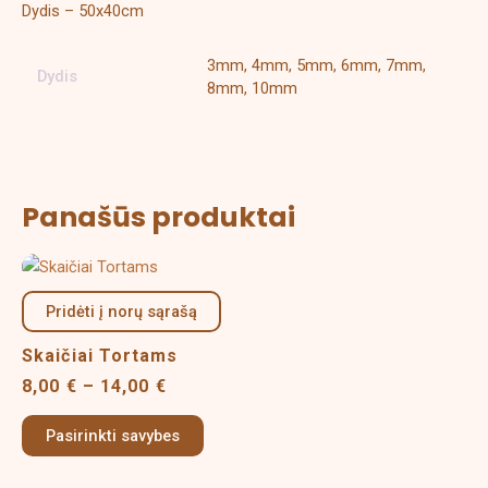
Dydis – 50x40cm
3mm, 4mm, 5mm, 6mm, 7mm,
Dydis
8mm, 10mm
Panašūs produktai
Price
This
range:
product
8,00 €
Pridėti į norų sąrašą
has
through
multiple
14,00 €
Skaičiai Tortams
variants.
8,00
€
–
14,00
€
The
options
Pasirinkti savybes
may
be