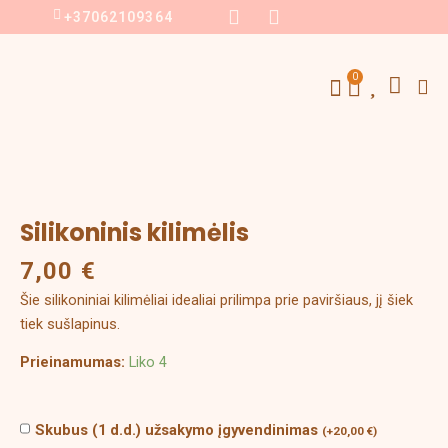
Pereiti
F
I
+37062109364
a
n
prie
c
s
turinio
S
e
t
Menu
0
Cart
b
a
Sausainių formelės
Individualus užsakymas
Konditeriniai įrankiai
o
g
o
r
k
a
m
produkto
kiekis:
Silikoninis
Silikoninis kilimėlis
kilimėlis
7,00
€
Šie silikoniniai kilimėliai idealiai prilimpa prie paviršiaus, jį šiek
tiek sušlapinus.
Prieinamumas:
Liko 4
Skubus (1 d.d.) užsakymo įgyvendinimas
(
+
20,00
€
)