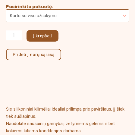
Pasirinkite pakuotę:
Į krepšelį
Pridėti į norų sąrašą
Aprašymas
Papildoma informacija
Šie silikoniniai kilimėliai idealiai prilimpa prie paviršiaus, jį šiek
tiek sušlapinus.
Naudokite sausainių gamybai, zefyrinėms gėlėms ir bet
kokiems kitiems konditerijos darbams.