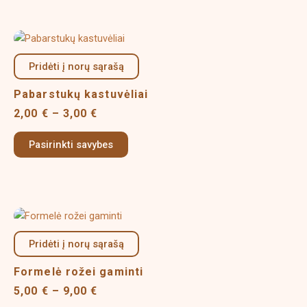
chosen
on
Price
This
the
range:
product
product
2,00 €
Pridėti į norų sąrašą
has
page
through
multiple
3,00 €
Pabarstukų kastuvėliai
variants.
2,00
€
–
3,00
€
The
options
Pasirinkti savybes
may
be
chosen
on
Price
This
the
range:
product
product
5,00 €
Pridėti į norų sąrašą
has
page
through
multiple
9,00 €
Formelė rožei gaminti
variants.
5,00
€
–
9,00
€
The