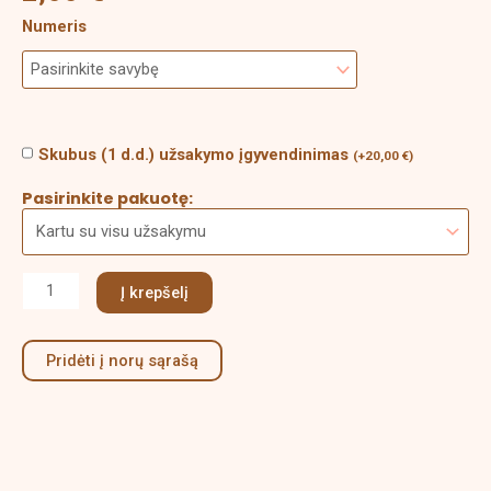
kitiems
Numeris
desertams
Skubus (1 d.d.) užsakymo įgyvendinimas
(
+
20,00
€
)
Pasirinkite pakuotę:
Į krepšelį
Pridėti į norų sąrašą
Aprašymas