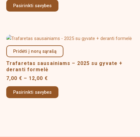
be
Pasirinkti savybes
chosen
on
the
product
Price
This
page
range:
product
7,00 €
Pridėti į norų sąrašą
has
through
multiple
12,00 €
Trafaretas sausainiams – 2025 su gyvate +
variants.
deranti formelė
The
7,00
€
–
12,00
€
options
may
Pasirinkti savybes
be
chosen
on
the
product
page