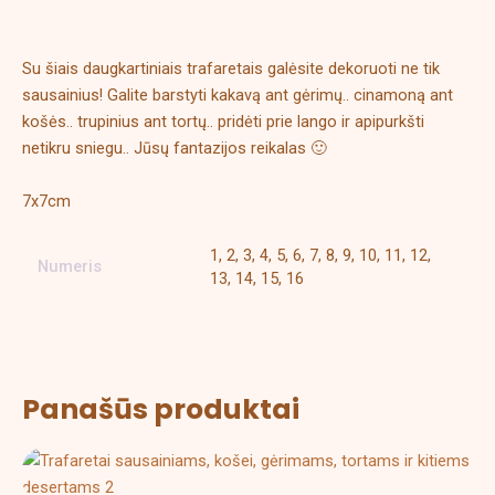
Papildoma informacija
Su šiais daugkartiniais trafaretais galėsite dekoruoti ne tik
sausainius! Galite barstyti kakavą ant gėrimų.. cinamoną ant
košės.. trupinius ant tortų.. pridėti prie lango ir apipurkšti
netikru sniegu.. Jūsų fantazijos reikalas 🙂
7x7cm
1, 2, 3, 4, 5, 6, 7, 8, 9, 10, 11, 12,
Numeris
13, 14, 15, 16
Panašūs produktai
This
product