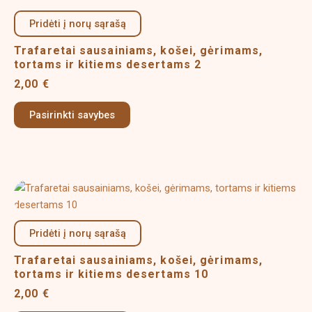
has
Pridėti į norų sąrašą
multiple
variants.
Trafaretai sausainiams, košei, gėrimams,
The
tortams ir kitiems desertams 2
options
2,00
€
may
be
Pasirinkti savybes
chosen
on
the
product
This
page
product
has
Pridėti į norų sąrašą
multiple
variants.
Trafaretai sausainiams, košei, gėrimams,
The
tortams ir kitiems desertams 10
options
2,00
€
may