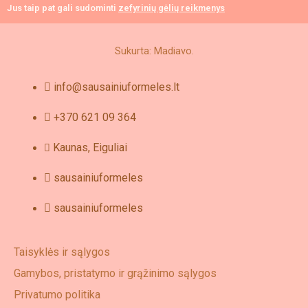
Jus taip pat gali sudominti
zefyrinių gėlių reikmenys
Sukurta: Madiavo.
info@sausainiuformeles.lt
+370 621 09 364
Kaunas, Eiguliai
sausainiuformeles
sausainiuformeles
Taisyklės ir sąlygos
Gamybos, pristatymo ir grąžinimo sąlygos
Privatumo politika