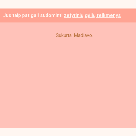
the
pro
Jus taip pat gali sudominti
zefyrinių gėlių reikmenys
pag
Sukurta: Madiavo.