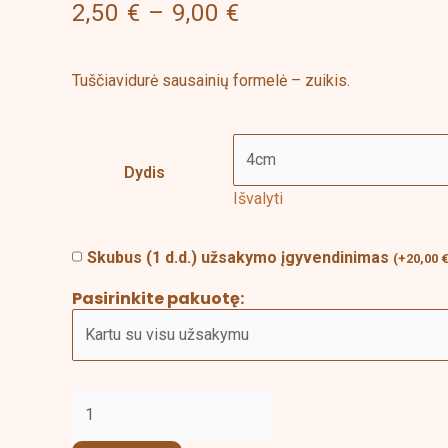
2,50
€
–
9,00
€
through
-
9,00 €
tuščiavidurė
sausainių
Tuščiavidurė sausainių formelė – zuikis.
formelė
Dydis
Išvalyti
Skubus (1 d.d.) užsakymo įgyvendinimas
(
+
20,00
Pasirinkite pakuotę: