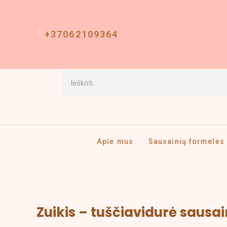
Pereiti
prie
turinio
+37062109364
Search
Apie mus
Sausainių formelės
Price
produkto
Zuikis – tuščiavidurė sausa
range:
kiekis:
2,50 €
Zuikis