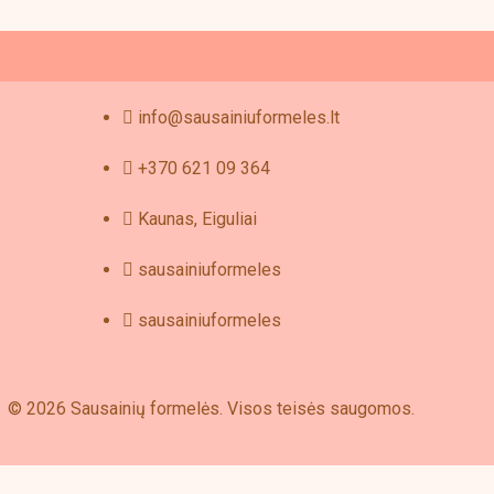
duct
e
info@sausainiuformeles.lt
+370 621 09 364
Kaunas, Eiguliai
sausainiuformeles
sausainiuformeles
© 2026 Sausainių formelės. Visos teisės saugomos.