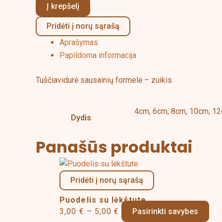
Į krepšelį
Pridėti į norų sąrašą
Aprašymas
Papildoma informacija
Tuščiavidurė sausainių formelė – zuikis.
4cm, 6cm, 8cm, 10cm, 1
Dydis
Panašūs produktai
Price
Thi
range:
pro
Pridėti į norų sąrašą
3,00 €
has
Puodelis su lėkštute
through
mul
3,00
€
–
5,00
€
Pasirinkti savybes
5,00 €
vari