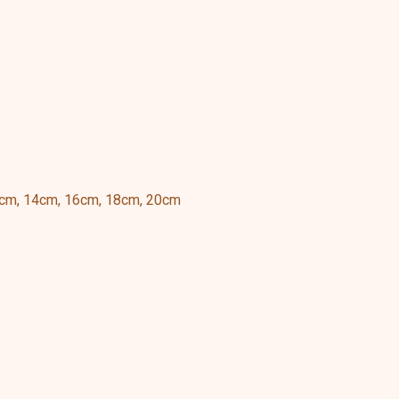
2cm, 14cm, 16cm, 18cm, 20cm
s
duct
tiple
ants.