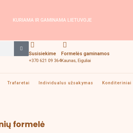
KURIAMA IR GAMINAMA LIETUVOJE
Search
Susisiekime
Formelės gaminamos
+370 621 09 364
Kaunas, Eiguliai
Trafaretai
Individualus užsakymas
Konditeriniai 
inių formelė