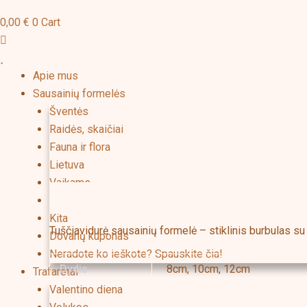
0,00
€
0
Cart
Apie mus
Sausainių formelės
Šventės
Raidės, skaičiai
Fauna ir flora
Lietuva
Vaikams
Aprašymas
Papildoma informacija
Tuščiavidurės formelės
Kita
Tuščiavidurė sausainių formelė – stiklinis burbulas su 
Dovanų kuponas
Neradote ko ieškote? Spauskite čia!
Dydis
8cm, 10cm, 12cm
Trafaretai
Valentino diena