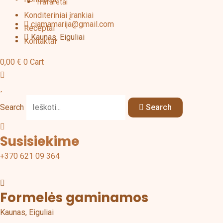
Trafaretai
Konditeriniai įrankiai
ciamamarija@gmail.com
Receptai
Kaunas, Eiguliai
Kontaktai
0,00
€
0
Cart
Search
Search
Susisiekime
+370 621 09 364
Formelės gaminamos
Kaunas, Eiguliai