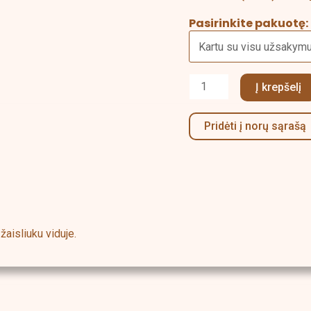
Pasirinkite pakuotę:
Į krepšelį
Pridėti į norų sąrašą
žaisliuku viduje.