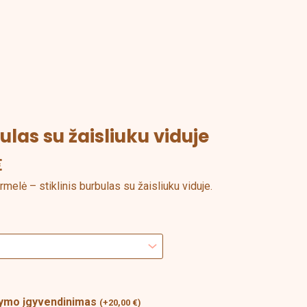
bulas su žaisliuku viduje
Price
range:
€
3,00 €
through
melė – stiklinis burbulas su žaisliuku viduje.
5,00 €
akymo įgyvendinimas
(
+
20,00
€
)