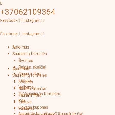
Pereiti
+37062109364
prie
turinio
Facebook
Instagram
Facebook
Instagram
Apie mus
Sausainių formelės
Šventės
Raidės, skaičiai
Apie mus
Fauna ir flora
Sausainių formelės
Lietuva
Šventės
Vaikams
Raidės, skaičiai
Tuščiavidurės formelės
Fauna ir flora
Kita
Lietuva
Dovanų kuponas
Vaikams
Neradote ko ieškote? Spauskite čia!