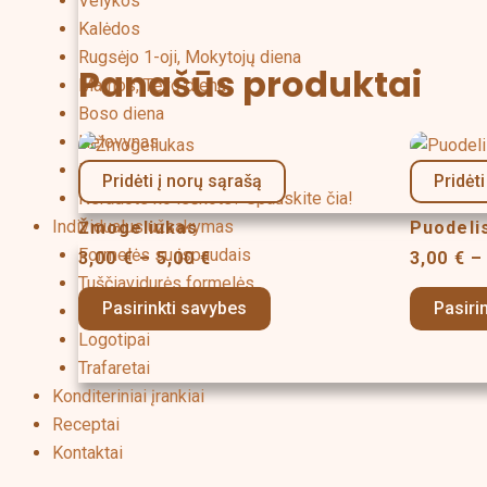
Velykos
Kalėdos
Rugsėjo 1-oji, Mokytojų diena
Panašūs produktai
Mamos, Tėvo diena
Boso diena
Price
Helovynas
This
range:
Fonai
product
Pridėti į norų sąrašą
Pridėti
3,00 €
Neradote ko ieškote? Spauskite čia!
has
through
Individualus užsakymas
Žmogeliukas
5,00 €
Puodelis
multiple
Formelės su įspaudais
variants.
3,00
€
–
5,00
€
3,00
€
–
Tuščiavidurės formelės
The
Pasirinkti savybes
Pasiri
Tekstinės formelės
options
Logotipai
may
Trafaretai
be
Konditeriniai įrankiai
chosen
Receptai
on
Kontaktai
the
product