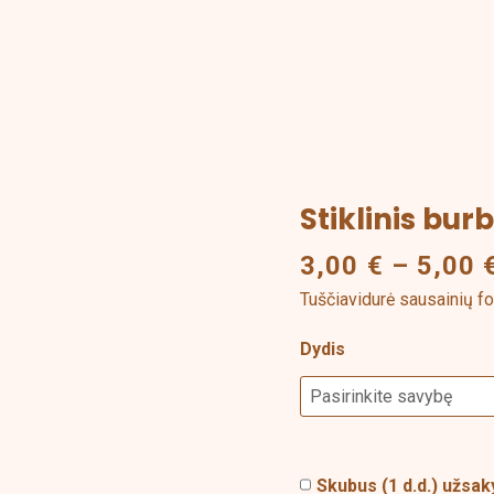
Stiklinis bur
produkto
kiekis:
3,00
€
–
5,00
Stiklinis
Tuščiavidurė sausainių for
burbulas
su
Dydis
žaisliuku
viduje
Skubus (1 d.d.) užs