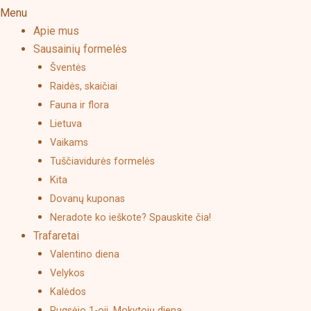
Menu
page
Apie mus
Sausainių formelės
Šventės
Raidės, skaičiai
Fauna ir flora
Lietuva
Vaikams
Tuščiavidurės formelės
Kita
Dovanų kuponas
Neradote ko ieškote? Spauskite čia!
Trafaretai
Valentino diena
Velykos
Kalėdos
Rugsėjo 1-oji, Mokytojų diena