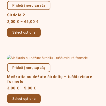
product
product
2,00 €
Pridėti į norų sąrašą
has
page
through
multiple
65,00 €
Širdelė 2
variants.
2,00
€
–
65,00
€
The
options
Select options
may
be
chosen
on
Price
This
the
range:
product
product
3,00 €
Pridėti į norų sąrašą
has
page
through
multiple
5,00 €
Meškutis su dėžute širdelių – tuščiavidurė
variants.
formelė
The
3,00
€
–
5,00
€
options
may
Select options
be