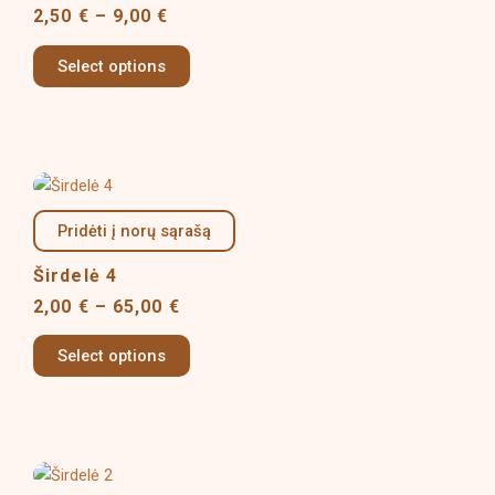
variants.
2,50
€
–
9,00
€
The
options
Select options
may
be
chosen
on
Price
This
the
range:
product
product
2,00 €
Pridėti į norų sąrašą
has
page
through
multiple
65,00 €
Širdelė 4
variants.
2,00
€
–
65,00
€
The
options
Select options
may
be
chosen
on
Price
This
the
range: