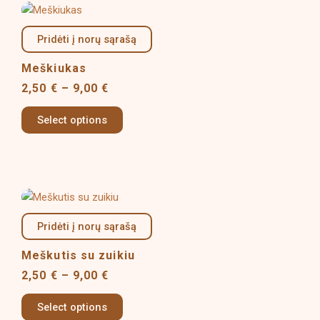
Price
This
the
range:
product
product
2,50 €
Pridėti į norų sąrašą
has
page
through
multiple
9,00 €
Meškiukas
variants.
2,50
€
–
9,00
€
The
options
Select options
may
be
chosen
on
Price
This
the
range:
product
product
2,50 €
Pridėti į norų sąrašą
has
page
through
multiple
9,00 €
Meškutis su zuikiu
variants.
2,50
€
–
9,00
€
The
options
Select options
may