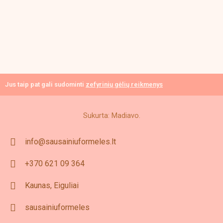
Jus taip pat gali sudominti
zefyrinių gėlių reikmenys
Sukurta: Madiavo.
info@sausainiuformeles.lt
+370 621 09 364
Kaunas, Eiguliai
sausainiuformeles