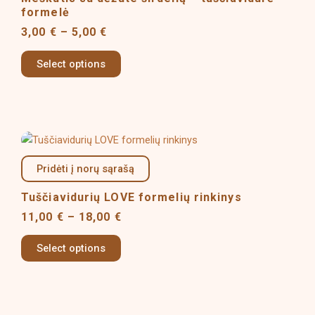
variants.
formelė
The
3,00
€
–
5,00
€
options
may
Select options
be
chosen
on
the
Price
This
product
range:
product
page
11,00 €
Pridėti į norų sąrašą
has
through
multiple
18,00 €
Tuščiavidurių LOVE formelių rinkinys
variants.
11,00
€
–
18,00
€
The
options
Select options
may
be
chosen
on