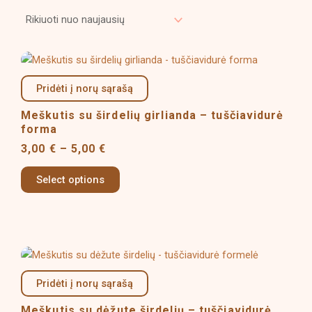
naujausią
Price
This
range:
product
3,00 €
Pridėti į norų sąrašą
has
through
multiple
5,00 €
Meškutis su širdelių girlianda – tuščiavidurė
variants.
forma
The
3,00
€
–
5,00
€
options
may
Select options
be
chosen
on
the
Price
This
product
range:
product
page
3,00 €
Pridėti į norų sąrašą
has
through
multiple
5,00 €
Meškutis su dėžute širdelių – tuščiavidurė