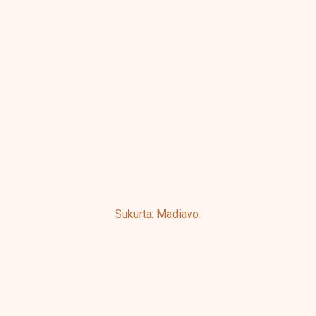
product
produ
page
page
Sukurta: Madiavo.