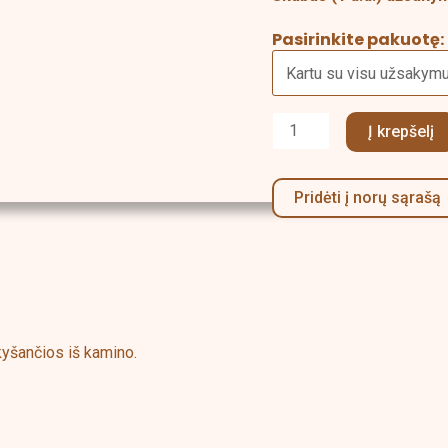
Pasirinkite pakuotę:
Į krepšelį
Pridėti į norų sąrašą
kyšančios iš kamino.