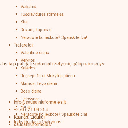
product
Vaikams
page
Tuščiavidurės formelės
Kita
Dovanų kuponas
Neradote ko ieškote? Spauskite čia!
Trafaretai
Valentino diena
Velykos
Jus taip pat gali sudominti
zefyrinių gėlių reikmenys
Kalėdos
Rugsėjo 1-oji, Mokytojų diena
Mamos, Tėvo diena
Boso diena
Helovynas
info@sausainiuformeles.lt
Fonai
+370 621 09 364
Neradote ko ieškote? Spauskite čia!
Kaunas, Eiguliai
Individualus užsakymas
sausainiuformeles