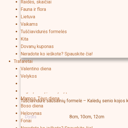
Raidės, skaičiai
Fauna ir flora
Lietuva
Vaikams
Tuščiavidurės formelės
Kita
Dovanų kuponas
Neradote ko ieškote? Spauskite čia!
Trafaretai
Valentino diena
Velykos
Kalėdos
Aprašymas
Papildoma informacija
Rugsėjo 1-oji, Mokytojų diena
Mamos, Tėvo diena
Tuščiavidurė sausainių formelė – Kalėdų senio kojos 
Boso diena
Helovynas
Dydis
8cm, 10cm, 12cm
Fonai