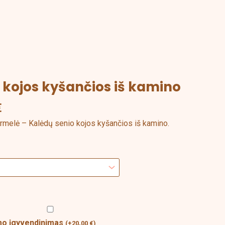
 kojos kyšančios iš kamino
Price
range:
€
3,00 €
through
ormelė – Kalėdų senio kojos kyšančios iš kamino.
5,00 €
ymo įgyvendinimas
(
+
20,00
€
)