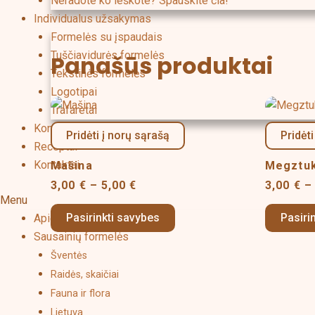
Neradote ko ieškote? Spauskite čia!
Individualus užsakymas
Formelės su įspaudais
Tuščiavidurės formelės
Panašūs produktai
Tekstinės formelės
Logotipai
Price
This
Trafaretai
range:
product
Konditeriniai įrankiai
3,00 €
Pridėti į norų sąrašą
Pridėti
has
through
Receptai
5,00 €
multiple
Kontaktai
Mašina
Megztu
variants.
3,00
€
–
5,00
€
3,00
€
–
The
Menu
options
Pasirinkti savybes
Pasiri
Apie mus
may
Sausainių formelės
be
Šventės
chosen
Raidės, skaičiai
on
Fauna ir flora
the
Lietuva