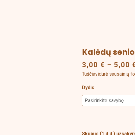
Kalėdų senio
produkto
kiekis:
3,00
€
–
5,00
Kalėdų
Tuščiavidurė sausainių f
senio
kojos
Dydis
kyšančios
iš
kamino
Skubus (1 d.d.) užsak