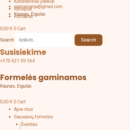
Konditeriniai įrankiai
ciamamarija@gmail.com
Receptai
Kaunas, Eiguliai
Kontaktai
0,00
€
0
Cart
Search
Search
Susisiekime
+370 621 09 364
Formelės gaminamos
Kaunas, Eiguliai
0,00
€
0
Cart
Apie mus
Sausainių formelės
Šventės