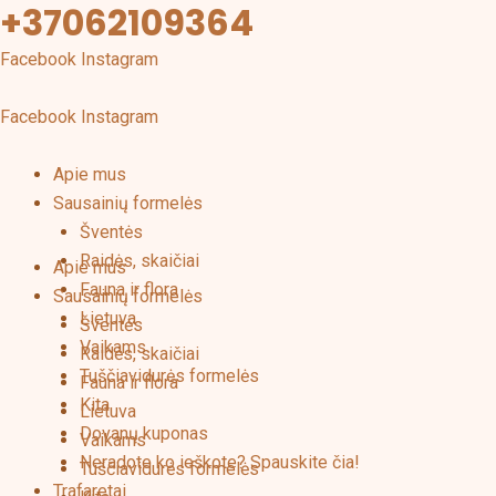
+37062109364
Pereiti
prie
Facebook
Instagram
turinio
Facebook
Instagram
Apie mus
Sausainių formelės
Šventės
Raidės, skaičiai
Apie mus
Fauna ir flora
Sausainių formelės
Lietuva
Šventės
Vaikams
Raidės, skaičiai
Tuščiavidurės formelės
Fauna ir flora
Kita
Lietuva
Dovanų kuponas
Vaikams
Neradote ko ieškote? Spauskite čia!
Tuščiavidurės formelės
Trafaretai