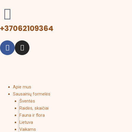
Pereiti
prie
turinio
+37062109364
F
I
a
n
c
s
e
t
b
a
o
g
o
r
Menu
Apie mus
k
a
Sausainių formelės
Šventės
m
Raidės, skaičiai
Fauna ir flora
Lietuva
Vaikams