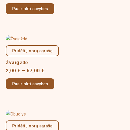
options
Pasirinkti savybes
may
be
chosen
on
Price
This
the
range:
product
product
2,00 €
Pridėti į norų sąrašą
has
page
through
multiple
67,00 €
Žvaigždė
variants.
2,00
€
–
67,00
€
The
options
Pasirinkti savybes
may
be
chosen
on
Price
This
the
range:
product
product
2,50 €
Pridėti į norų sąrašą
has
page