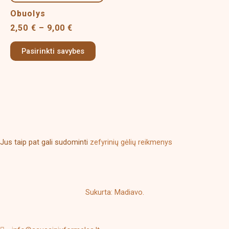
through
multiple
9,00 €
Obuolys
variants.
2,50
€
–
9,00
€
The
options
Pasirinkti savybes
may
be
chosen
on
the
product
page
Jus taip pat gali sudominti
zefyrinių gėlių reikmenys
Sukurta: Madiavo.