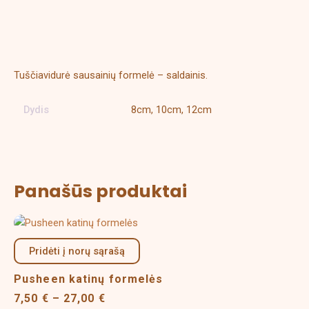
Aprašymas
Papildoma informacija
Tuščiavidurė sausainių formelė – saldainis.
Dydis
8cm, 10cm, 12cm
Panašūs produktai
Price
This
range:
product
7,50 €
Pridėti į norų sąrašą
has
through
multiple
27,00 €
Pusheen katinų formelės
variants.
7,50
€
–
27,00
€
The