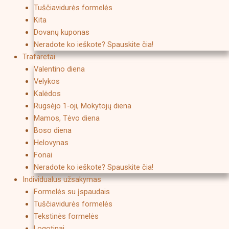
Tuščiavidurės formelės
Kita
Dovanų kuponas
Neradote ko ieškote? Spauskite čia!
Trafaretai
Valentino diena
Velykos
Kalėdos
Rugsėjo 1-oji, Mokytojų diena
Mamos, Tėvo diena
Boso diena
Helovynas
Fonai
Neradote ko ieškote? Spauskite čia!
Individualus užsakymas
Formelės su įspaudais
Tuščiavidurės formelės
Tekstinės formelės
Logotipai