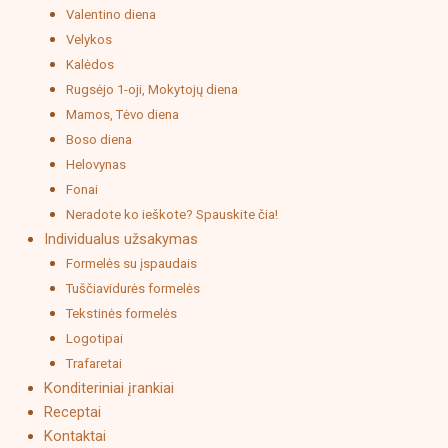
Valentino diena
Velykos
Kalėdos
Rugsėjo 1-oji, Mokytojų diena
Mamos, Tėvo diena
Boso diena
Helovynas
Fonai
Neradote ko ieškote? Spauskite čia!
Individualus užsakymas
Formelės su įspaudais
Tuščiavidurės formelės
Tekstinės formelės
Logotipai
Trafaretai
Konditeriniai įrankiai
Receptai
Kontaktai