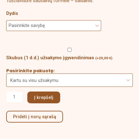
Tuščiavidurė sausainių formelė – saldainis.
Dydis
Skubus (1 d.d.) užsakymo įgyvendinimas
(
+
20,00
€
)
Pasirinkite pakuotę:
Į krepšelį
Pridėti į norų sąrašą