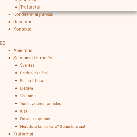
Trafaretai
Konditeriniai įrankiai
Receptai
Kontaktai
Apie mus
Sausainių formelės
Šventės
Raidės, skaičiai
Fauna ir flora
Lietuva
Vaikams
Tuščiavidurės formelės
Kita
Dovanų kuponas
Neradote ko ieškote? Spauskite čia!
Trafaretai